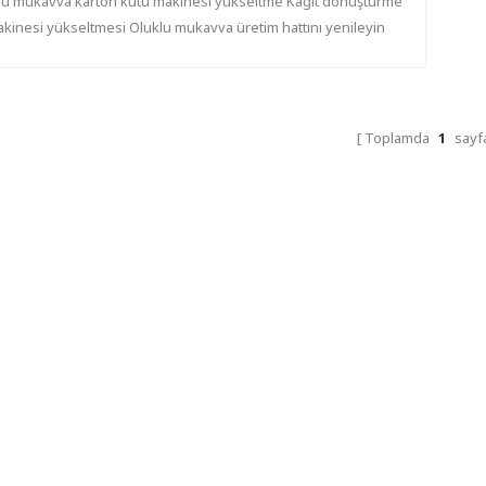
lu mukavva karton kutu makinesi yükseltme Kağıt dönüştürme
kinesi yükseltmesi Oluklu mukavva üretim hattını yenileyin
Toplamda
1
sayfa