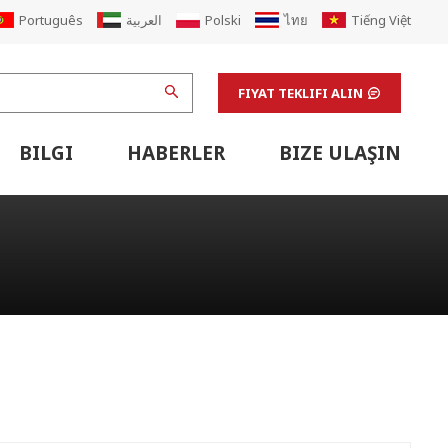
Português
العربية
Polski
ไทย
Tiếng Việt
FIYAT TEKLIFI ALIN
BILGI
HABERLER
BIZE ULAŞIN
Çemberleme Makinesi
esi Ile Satır Içi
mberleme Makinası
Flekso Baskı Hattı Destek Ekipmanları
Terbiye Makineleri Ve Laboratuvar Destek Ekipmanları
Oluklu Mukavva Makinası Yükseltmesi
Oluklu Mukavva Kutu Fabrikasını Yenileyin