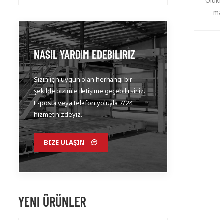
Oluk
ma
NASIL YARDIM EDEBILIRIZ
Sizin için uygun olan herhangi bir
şekilde bizimle iletişime geçebilirsiniz.
E-posta veya telefon yoluyla 7/24
hizmetinizdeyiz.
BIZE ULAŞIN
YENI ÜRÜNLER