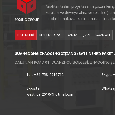
Anahtar teslim proje tasarım çözümleri içi
kurulum ve devreye alma ve teknik eğitim
bir oluklu mukavva karton makine tedarikç
BATI NEHRİ
KESHENGLONG
NANTAI
JİAYI
GUANWEI
GUANGDONG ZHAOQING XIJIANG (BATI NEHRİ) PAKETL
DALUTIAN ROAD 01, DUANZHOU BÖLGESİ, ZHAOQING ŞEH
Tel : +86-758-2716712
Skype: 
E-posta:
Whatsap
westriver2010@hotmail.com