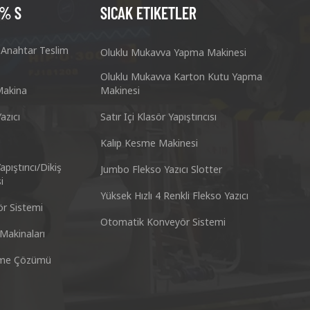
:% S
SICAK ETIKETLER
z Anahtar Teslim
Oluklu Mukavva Yapma Makinesi
Oluklu Mukavva Karton Kutu Yapma
Makina
Makinesi
azıcı
Satır Içi Klasör Yapıştırıcısı
Kalıp Kesme Makinesi
aketleme Makinası Co, Ltd.
Nantai Hassas
apıştırıcı/Dikiş
ı Panyu Bölgesi Guangzhou Guangdong 511495 Çin
No.3, Zhixin Y
Jumbo Flekso Yazıcı Slotter
i
Yüksek Hızlı 4 Renkli Flekso Yazıcı
Skype: +86 13928828361
Tel : +
r Sistemi
Otomatik Konveyör Sistemi
Makinaları
.cn
Whatsapp : +86 13928828361
E-posta
tme Çözümü