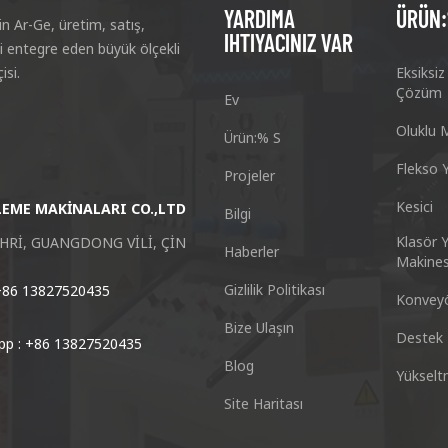
YARDIMA
ÜRÜN
n Ar-Ge, üretim, satış,
IHTIYACINIZ VAR
i entegre eden büyük ölçekli
isi.
Eksiksi
Çözüm
Ev
Oluklu 
Ürün:% S
Flekso Y
Projeler
Kesici
EME MAKİNALARI CO.,LTD
Guangzhou Keshenglong Karton P
Bilgi
Klasör Y
Rİ, GUANGDONG VİLİ, ÇİN
NO.77 Xieshi Yolu Zhongcun Kasabas
Haberler
Makines
Gizlilik Politikası
+86 13827520435
Tel : +86-20-84771416
Konveyö
Bize Ulaşın
Destek 
p : +86 13827520435
E-posta: kl@keshenglong.com
Blog
Yüksel
Site Haritası