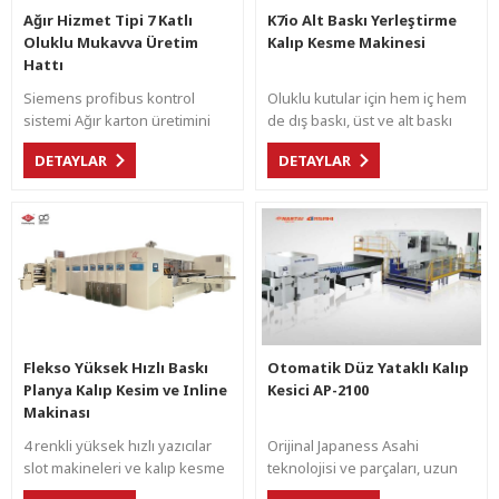
Ağır Hizmet Tipi 7 Katlı
K7io Alt Baskı Yerleştirme
Oluklu Mukavva Üretim
Kalıp Kesme Makinesi
Hattı
Siemens profibus kontrol
Oluklu kutular için hem iç hem
sistemi Ağır karton üretimini
de dış baskı, üst ve alt baskı
sağlamak için akıllı sıcaklık
için beş renkli flekso baskı
DETAYLAR
DETAYLAR
kontrolü ve buhar tasarrufu
makinesi.
sistemi. Otomatik gerginlik ve
basınç kontrolü.
Flekso Yüksek Hızlı Baskı
Otomatik Düz Yataklı Kalıp
Planya Kalıp Kesim ve Inline
Kesici AP-2100
Makinası
4 renkli yüksek hızlı yazıcılar
Orijinal Japaness Asahi
slot makineleri ve kalıp kesme
teknolojisi ve parçaları, uzun
makinesi , Shinko hareketli tam
çalışma ömrü ve son kullanıcı