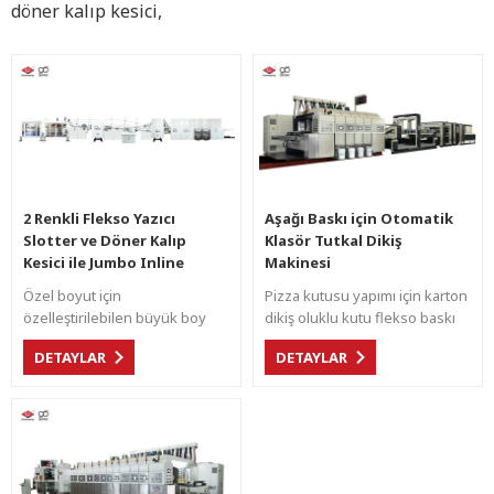
döner kalıp kesici,
2 Renkli Flekso Yazıcı
Aşağı Baskı için Otomatik
Slotter ve Döner Kalıp
Klasör Tutkal Dikiş
Kesici ile Jumbo Inline
Makinesi
Makinesi
Özel boyut için
Pizza kutusu yapımı için karton
özelleştirilebilen büyük boy
dikiş oluklu kutu flekso baskı
Jumbo makinesi, satır içi
makineleri.
DETAYLAR
DETAYLAR
katlama yapıştırma ve karşı
çıkışlı alt baskı .