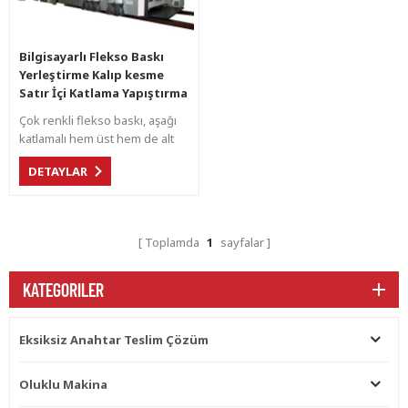
Bilgisayarlı Flekso Baskı
Yerleştirme Kalıp kesme
Satır İçi Katlama Yapıştırma
Sayma Çıkarma Makinesi
Çok renkli flekso baskı, aşağı
katlamalı hem üst hem de alt
baskıyı içerir, hem iç hem de dış
DETAYLAR
karton kutu baskı ihtiyaçlarını
karşılar .
Toplamda
1
sayfalar
KATEGORILER
Eksiksiz Anahtar Teslim Çözüm
Oluklu Makina