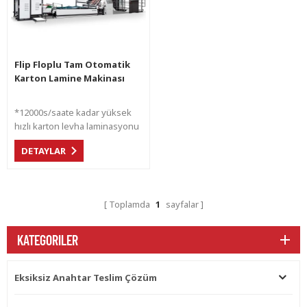
Flip Floplu Tam Otomatik
Karton Lamine Makinası
*12000s/saate kadar yüksek
hızlı karton levha laminasyonu
*Tam otomatik servo sistem
DETAYLAR
kontrolü * 300GSM kağıda
kadar 2Ply ve 4Ply
laminasyonlu ABCEFG oluklu
mukavva *Hassas öncü
Toplamda
1
sayfalar
ücretlendirme sistemi *
İstifleme için insan gücünü
azaltmak için flip flop *
KATEGORILER
Seçenek için oluklu hatlı satır
içi laminatör
Eksiksiz Anahtar Teslim Çözüm